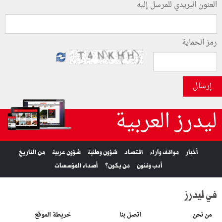
العنون البريدي للمرسل إليه
رمز الحماية
إرسال
ليدرز العربية
أخبار
مواقف وآراء
اقتصاد
شؤون وطنية
شؤون عربية
من التاريخ
أدب وفنون
من يكون؟
أصداء المؤسسات
في ليدرز
من نحن
اتصل بنا
خريطة الموقع