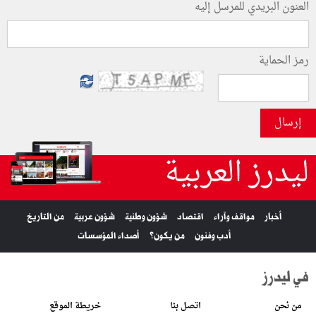
العنون البريدي للمرسل إليه
رمز الحماية
إرسال
ليدرز العربية
أخبار
مواقف وآراء
اقتصاد
شؤون وطنية
شؤون عربية
من التاريخ
أدب وفنون
من يكون؟
أصداء المؤسسات
في ليدرز
من نحن
اتصل بنا
خريطة الموقع