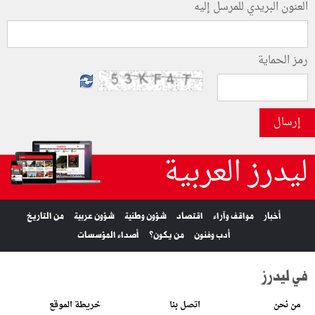
العنون البريدي للمرسل إليه
رمز الحماية
إرسال
ليدرز العربية
أخبار
مواقف وآراء
اقتصاد
شؤون وطنية
شؤون عربية
من التاريخ
أدب وفنون
من يكون؟
أصداء المؤسسات
في ليدرز
من نحن
اتصل بنا
خريطة الموقع