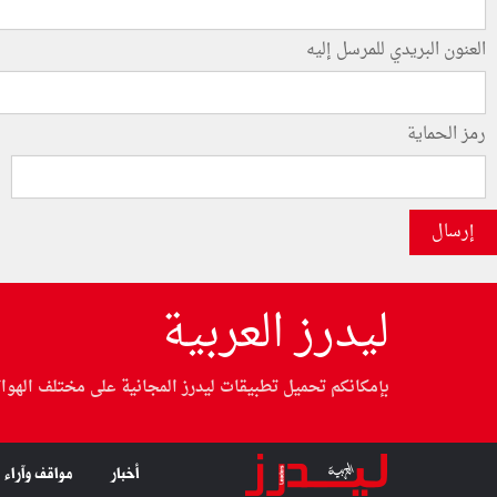
العنون البريدي للمرسل إليه
رمز الحماية
إرسال
ليدرز العربية
بإمكانكم تحميل تطبيقات ليدرز المجانية على مختلف الهوا
أخبار
مواقف وآراء