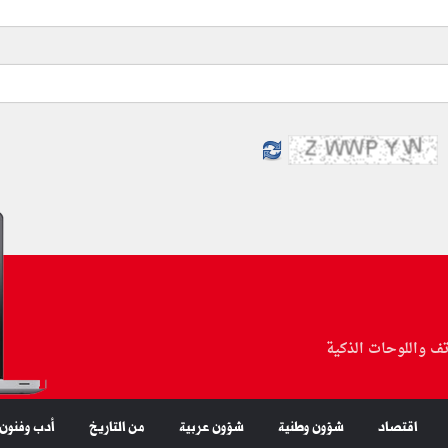
تف واللوحات الذكية
اقتصاد
شؤون وطنية
شؤون عربية
من التاريخ
أدب وفنون