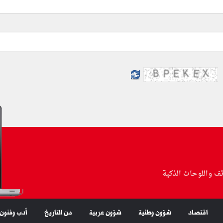
تف واللوحات الذكية
اقتصاد
شؤون وطنية
شؤون عربية
من التاريخ
أدب وفنون