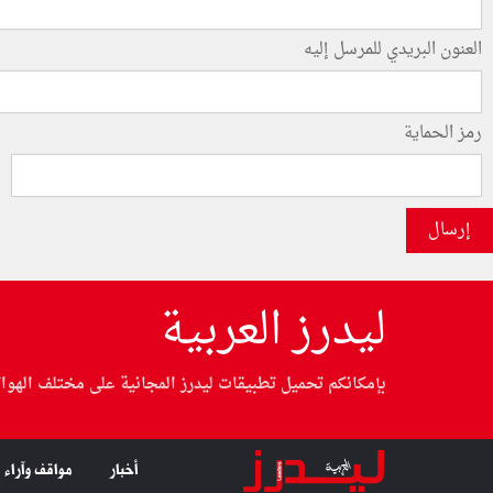
العنون البريدي للمرسل إليه
رمز الحماية
إرسال
ليدرز العربية
بإمكانكم تحميل تطبيقات ليدرز المجانية على مختلف الهوا
أخبار
مواقف وآراء