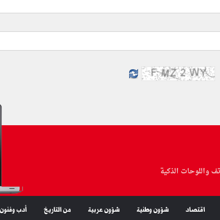
تف واللوحات الذكية
اقتصاد
شؤون وطنية
شؤون عربية
من التاريخ
أدب وفنون