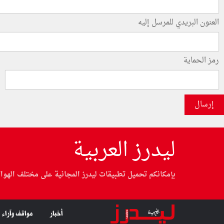
العنون البريدي للمرسل إليه
رمز الحماية
إرسال
ليدرز العربية
بإمكانكم تحميل تطبيقات ليدرز المجانية على مختلف الهوا
أخبار
مواقف وآراء