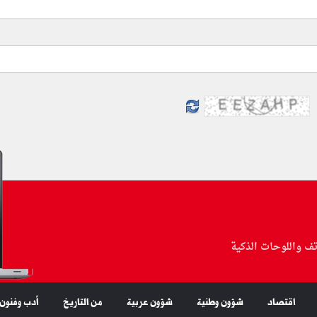
تف واللوحات الذكية
اقتصاد
شؤون وطنية
شؤون عربية
من التاريخ
أدب وفنون