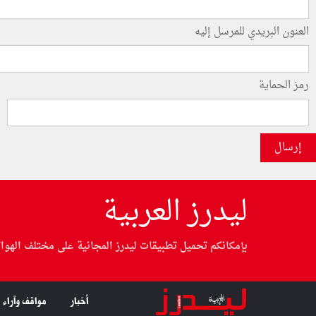
العنون البريدي للمرسل إليه
رمز الحماية
إرسال
ليدرز العربية
بإمكانكم تحميل تطبيقات ليدرز المجانية على مختلف الهوا
أخبار
مواقف وآراء