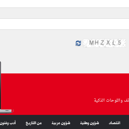
تف واللوحات الذكية
اقتصاد
شؤون وطنية
شؤون عربية
من التاريخ
أدب وفنون