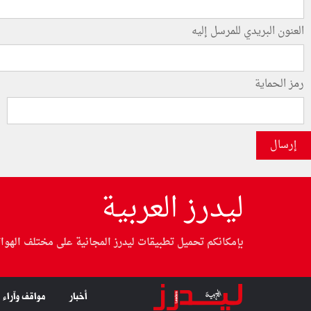
العنون البريدي للمرسل إليه
رمز الحماية
إرسال
ليدرز العربية
بإمكانكم تحميل تطبيقات ليدرز المجانية على مختلف الهوا
أخبار
مواقف وآراء