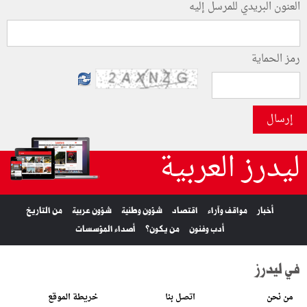
العنون البريدي للمرسل إليه
رمز الحماية
إرسال
ليدرز العربية
أخبار
مواقف وآراء
اقتصاد
شؤون وطنية
شؤون عربية
من التاريخ
أدب وفنون
من يكون؟
أصداء المؤسسات
في ليدرز
من نحن
اتصل بنا
خريطة الموقع