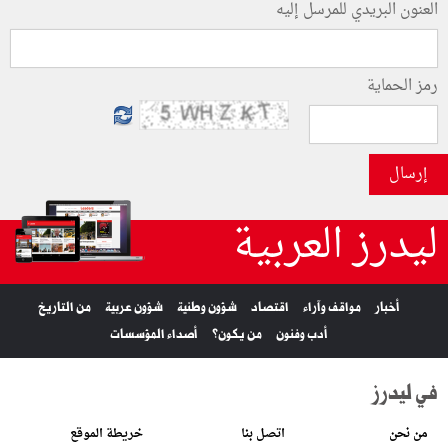
العنون البريدي للمرسل إليه
رمز الحماية
إرسال
ليدرز العربية
أخبار
مواقف وآراء
اقتصاد
شؤون وطنية
شؤون عربية
من التاريخ
أدب وفنون
من يكون؟
أصداء المؤسسات
في ليدرز
من نحن
اتصل بنا
خريطة الموقع