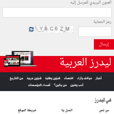
العنون البريدي للمرسل إليه
رمز الحماية
إرسال
ليدرز العربية
أخبار
مواقف وآراء
اقتصاد
شؤون وطنية
شؤون عربية
من التاريخ
أدب وفنون
من يكون؟
أصداء المؤسسات
في ليدرز
من نحن
اتصل بنا
خريطة الموقع