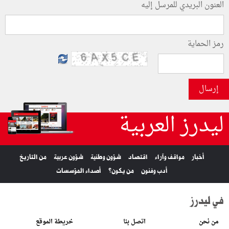
العنون البريدي للمرسل إليه
رمز الحماية
إرسال
ليدرز العربية
أخبار
مواقف وآراء
اقتصاد
شؤون وطنية
شؤون عربية
من التاريخ
أدب وفنون
من يكون؟
أصداء المؤسسات
في ليدرز
من نحن
اتصل بنا
خريطة الموقع