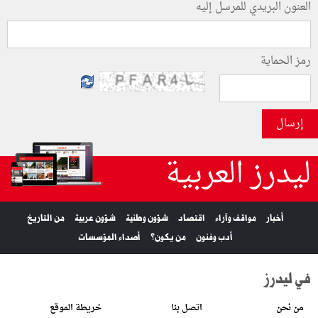
العنون البريدي للمرسل إليه
رمز الحماية
إرسال
ليدرز العربية
أخبار
مواقف وآراء
اقتصاد
شؤون وطنية
شؤون عربية
من التاريخ
أدب وفنون
من يكون؟
أصداء المؤسسات
في ليدرز
من نحن
اتصل بنا
خريطة الموقع