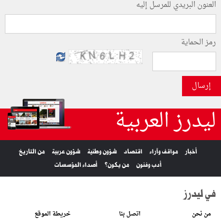
العنون البريدي للمرسل إليه
رمز الحماية
إرسال
ليدرز العربية
أخبار
مواقف وآراء
اقتصاد
شؤون وطنية
شؤون عربية
من التاريخ
أدب وفنون
من يكون؟
أصداء المؤسسات
في ليدرز
من نحن
اتصل بنا
خريطة الموقع