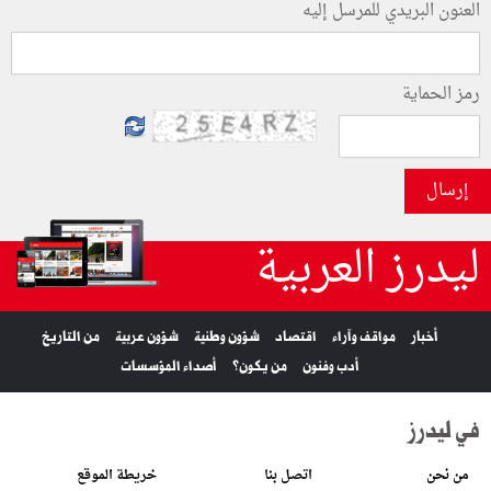
العنون البريدي للمرسل إليه
رمز الحماية
إرسال
ليدرز العربية
أخبار
مواقف وآراء
اقتصاد
شؤون وطنية
شؤون عربية
من التاريخ
أدب وفنون
من يكون؟
أصداء المؤسسات
في ليدرز
من نحن
اتصل بنا
خريطة الموقع