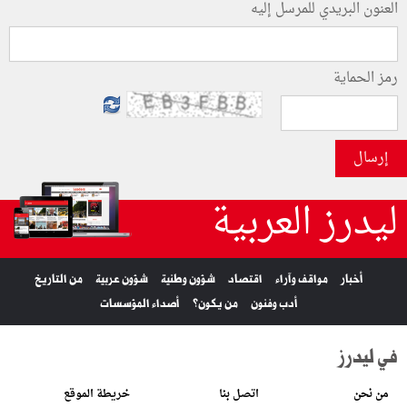
العنون البريدي للمرسل إليه
رمز الحماية
إرسال
ليدرز العربية
أخبار
مواقف وآراء
اقتصاد
شؤون وطنية
شؤون عربية
من التاريخ
أدب وفنون
من يكون؟
أصداء المؤسسات
في ليدرز
من نحن
اتصل بنا
خريطة الموقع