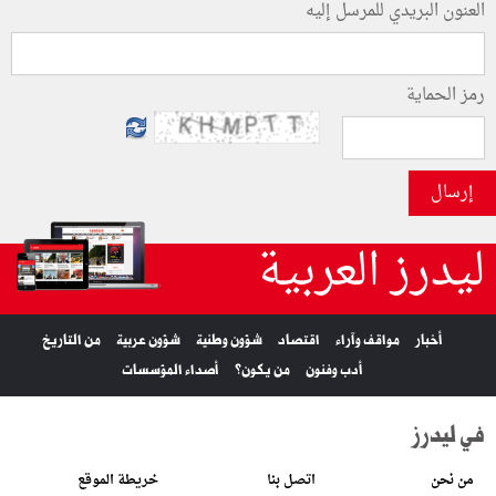
العنون البريدي للمرسل إليه
رمز الحماية
إرسال
ليدرز العربية
أخبار
مواقف وآراء
اقتصاد
شؤون وطنية
شؤون عربية
من التاريخ
أدب وفنون
من يكون؟
أصداء المؤسسات
في ليدرز
من نحن
اتصل بنا
خريطة الموقع