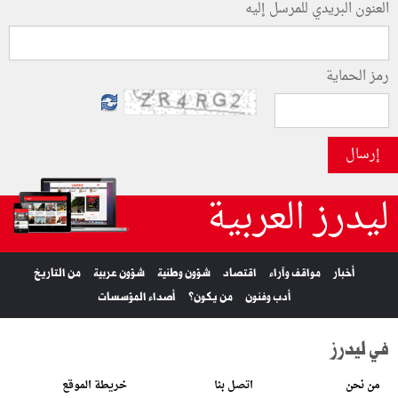
العنون البريدي للمرسل إليه
رمز الحماية
إرسال
ليدرز العربية
أخبار
مواقف وآراء
اقتصاد
شؤون وطنية
شؤون عربية
من التاريخ
أدب وفنون
من يكون؟
أصداء المؤسسات
في ليدرز
من نحن
اتصل بنا
خريطة الموقع