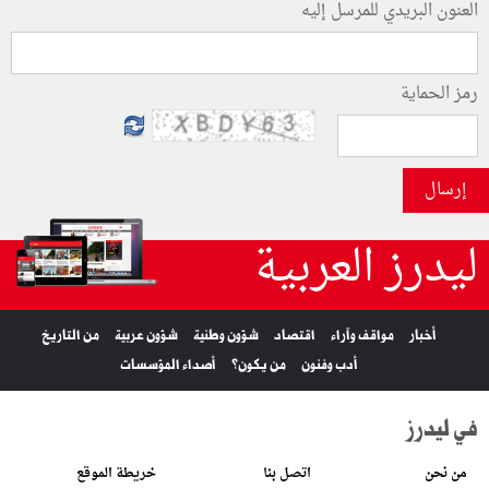
العنون البريدي للمرسل إليه
رمز الحماية
إرسال
ليدرز العربية
أخبار
مواقف وآراء
اقتصاد
شؤون وطنية
شؤون عربية
من التاريخ
أدب وفنون
من يكون؟
أصداء المؤسسات
في ليدرز
من نحن
اتصل بنا
خريطة الموقع