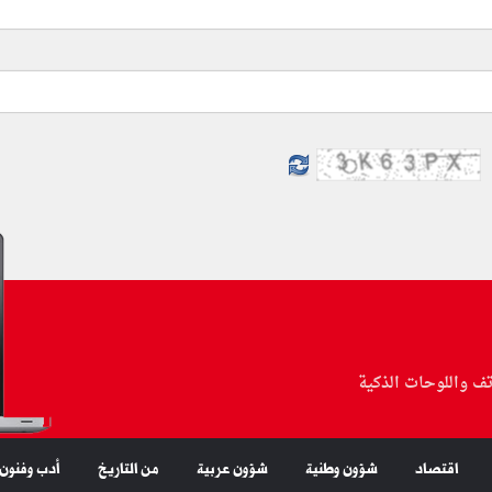
تف واللوحات الذكية
اقتصاد
شؤون وطنية
شؤون عربية
من التاريخ
أدب وفنون