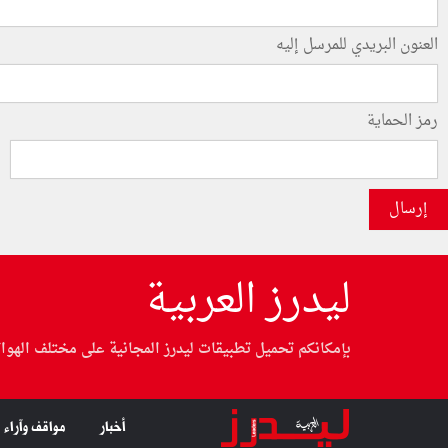
العنون البريدي للمرسل إليه
رمز الحماية
إرسال
ليدرز العربية
بإمكانكم تحميل تطبيقات ليدرز المجانية على مختلف الهوا
أخبار
مواقف وآراء