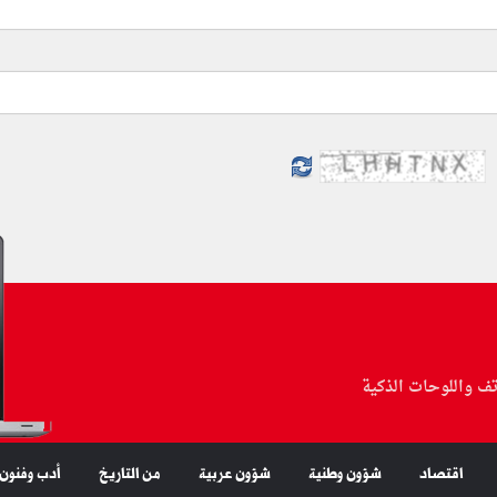
تف واللوحات الذكية
اقتصاد
شؤون وطنية
شؤون عربية
من التاريخ
أدب وفنون