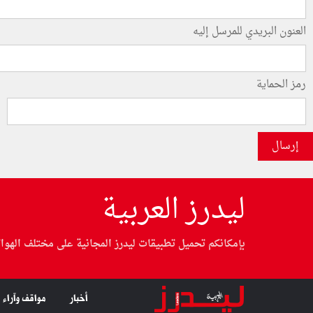
العنون البريدي للمرسل إليه
رمز الحماية
إرسال
ليدرز العربية
بإمكانكم تحميل تطبيقات ليدرز المجانية على مختلف الهوا
أخبار
مواقف وآراء