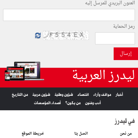
العنون البريدي للمرسل إليه
رمز الحماية
إرسال
ليدرز العربية
أخبار
مواقف وآراء
اقتصاد
شؤون وطنية
شؤون عربية
من التاريخ
أدب وفنون
من يكون؟
أصداء المؤسسات
في ليدرز
من نحن
اتصل بنا
خريطة الموقع