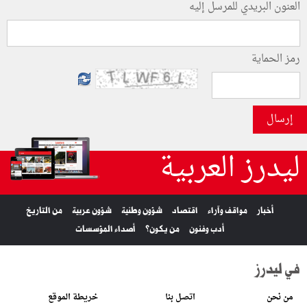
العنون البريدي للمرسل إليه
رمز الحماية
إرسال
ليدرز العربية
أخبار
مواقف وآراء
اقتصاد
شؤون وطنية
شؤون عربية
من التاريخ
أدب وفنون
من يكون؟
أصداء المؤسسات
في ليدرز
من نحن
اتصل بنا
خريطة الموقع