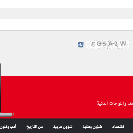
تف واللوحات الذكية
اقتصاد
شؤون وطنية
شؤون عربية
من التاريخ
أدب وفنون