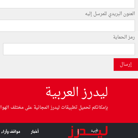
العنون البريدي للمرسل إليه
رمز الحماية
إرسال
ليدرز العربية
بإمكانكم تحميل تطبيقات ليدرز المجانية على مختلف الهوا
أخبار
مواقف وآراء