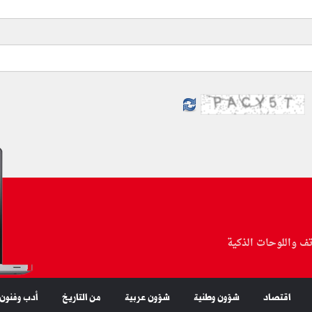
تف واللوحات الذكية
اقتصاد
شؤون وطنية
شؤون عربية
من التاريخ
أدب وفنون