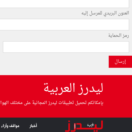
العنون البريدي للمرسل إليه
رمز الحماية
إرسال
ليدرز العربية
بإمكانكم تحميل تطبيقات ليدرز المجانية على مختلف الهوا
أخبار
مواقف وآراء