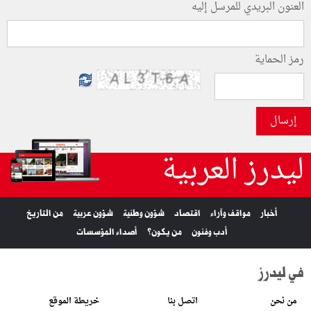
العنون البريدي للمرسل إليه
رمز الحماية
إرسال
ليدرز العربية
أخبار
مواقف وآراء
اقتصاد
شؤون وطنية
شؤون عربية
من التاريخ
أدب وفنون
من يكون؟
أصداء المؤسسات
في ليدرز
من نحن
اتصل بنا
خريطة الموقع