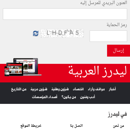
العنون البريدي للمرسل إليه
رمز الحماية
إرسال
ليدرز العربية
أخبار
مواقف وآراء
اقتصاد
شؤون وطنية
شؤون عربية
من التاريخ
أدب وفنون
من يكون؟
أصداء المؤسسات
في ليدرز
من نحن
اتصل بنا
خريطة الموقع