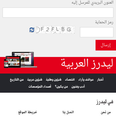
العنون البريدي للمرسل إليه
رمز الحماية
إرسال
ليدرز العربية
أخبار
مواقف وآراء
اقتصاد
شؤون وطنية
شؤون عربية
من التاريخ
أدب وفنون
من يكون؟
أصداء المؤسسات
في ليدرز
من نحن
اتصل بنا
خريطة الموقع