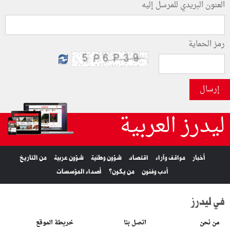
العنون البريدي للمرسل إليه
رمز الحماية
إرسال
ليدرز العربية
أخبار
مواقف وآراء
اقتصاد
شؤون وطنية
شؤون عربية
من التاريخ
أدب وفنون
من يكون؟
أصداء المؤسسات
في ليدرز
من نحن
اتصل بنا
خريطة الموقع