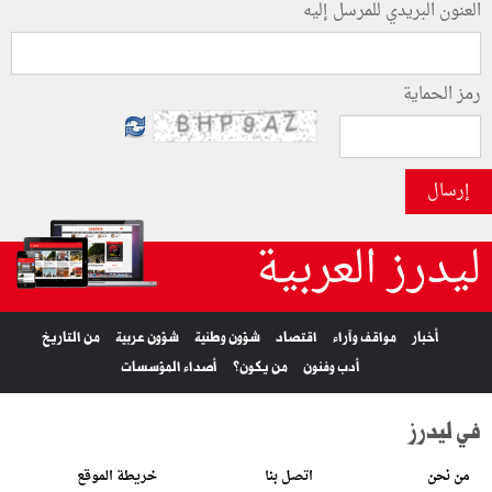
العنون البريدي للمرسل إليه
رمز الحماية
إرسال
ليدرز العربية
أخبار
مواقف وآراء
اقتصاد
شؤون وطنية
شؤون عربية
من التاريخ
أدب وفنون
من يكون؟
أصداء المؤسسات
في ليدرز
من نحن
اتصل بنا
خريطة الموقع