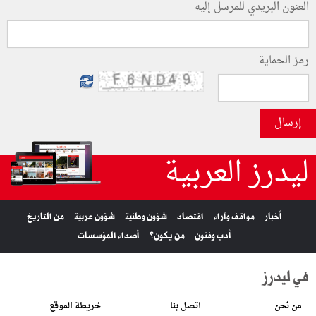
العنون البريدي للمرسل إليه
رمز الحماية
إرسال
ليدرز العربية
أخبار
مواقف وآراء
اقتصاد
شؤون وطنية
شؤون عربية
من التاريخ
أدب وفنون
من يكون؟
أصداء المؤسسات
في ليدرز
من نحن
اتصل بنا
خريطة الموقع