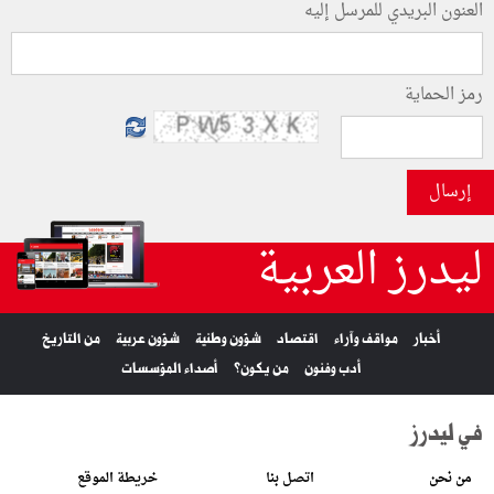
العنون البريدي للمرسل إليه
رمز الحماية
إرسال
ليدرز العربية
أخبار
مواقف وآراء
اقتصاد
شؤون وطنية
شؤون عربية
من التاريخ
أدب وفنون
من يكون؟
أصداء المؤسسات
في ليدرز
من نحن
اتصل بنا
خريطة الموقع