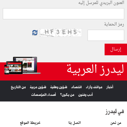
العنون البريدي للمرسل إليه
رمز الحماية
إرسال
ليدرز العربية
أخبار
مواقف وآراء
اقتصاد
شؤون وطنية
شؤون عربية
من التاريخ
أدب وفنون
من يكون؟
أصداء المؤسسات
في ليدرز
من نحن
اتصل بنا
خريطة الموقع