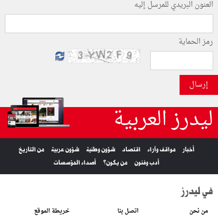
العنون البريدي للمرسل إليه
رمز الحماية
إرسال
ليدرز العربية
أخبار
مواقف وآراء
اقتصاد
شؤون وطنية
شؤون عربية
من التاريخ
أدب وفنون
من يكون؟
أصداء المؤسسات
في ليدرز
من نحن
اتصل بنا
خريطة الموقع