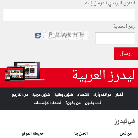
العنون البريدي للمرسل إليه
رمز الحماية
إرسال
ليدرز العربية
أخبار
مواقف وآراء
اقتصاد
شؤون وطنية
شؤون عربية
من التاريخ
أدب وفنون
من يكون؟
أصداء المؤسسات
في ليدرز
من نحن
اتصل بنا
خريطة الموقع