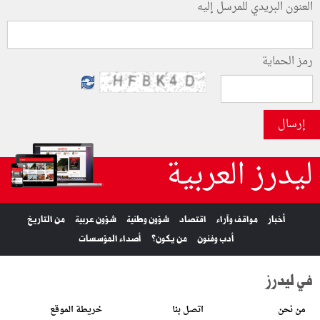
العنون البريدي للمرسل إليه
رمز الحماية
إرسال
ليدرز العربية
أخبار
مواقف وآراء
اقتصاد
شؤون وطنية
شؤون عربية
من التاريخ
أدب وفنون
من يكون؟
أصداء المؤسسات
في ليدرز
من نحن
اتصل بنا
خريطة الموقع