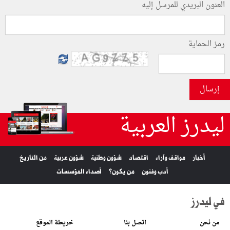
العنون البريدي للمرسل إليه
رمز الحماية
إرسال
ليدرز العربية
أخبار
مواقف وآراء
اقتصاد
شؤون وطنية
شؤون عربية
من التاريخ
أدب وفنون
من يكون؟
أصداء المؤسسات
في ليدرز
من نحن
اتصل بنا
خريطة الموقع