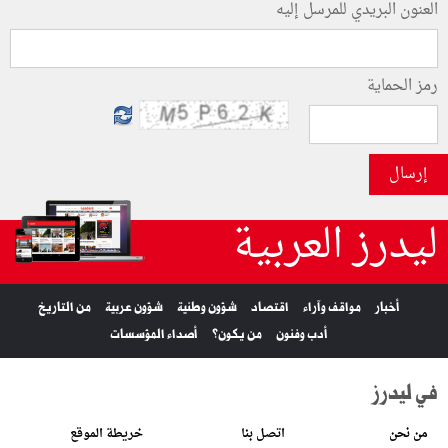
العنون البريدي للمرسل إليه
رمز الحماية
إرسال
ليدرز العربية
أخبار
مواقف وآراء
اقتصاد
شؤون وطنية
شؤون عربية
من التاريخ
أدب وفنون
من يكون؟
أصداء المؤسسات
في ليدرز
من نحن
اتصل بنا
خريطة الموقع