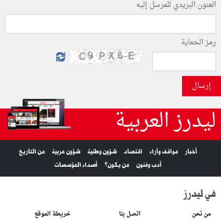
العنون البريدي للمرسل إليه
رمز الحماية
إرسال
ليدرز العربية
أخبار
مواقف وآراء
اقتصاد
شؤون وطنية
شؤون عربية
من التاريخ
أدب وفنون
من يكون؟
أصداء المؤسسات
في ليدرز
من نحن
اتصل بنا
خريطة الموقع