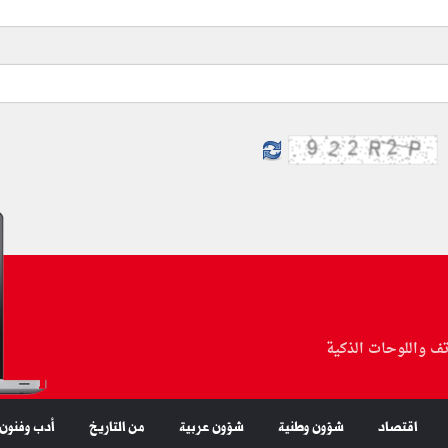
تف واللوحات الذكية
اقتصاد
شؤون وطنية
شؤون عربية
من التاريخ
أدب وفنون