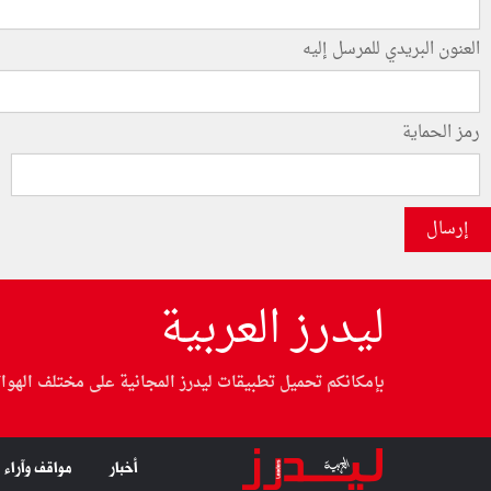
العنون البريدي للمرسل إليه
رمز الحماية
إرسال
ليدرز العربية
بإمكانكم تحميل تطبيقات ليدرز المجانية على مختلف الهوا
أخبار
مواقف وآراء