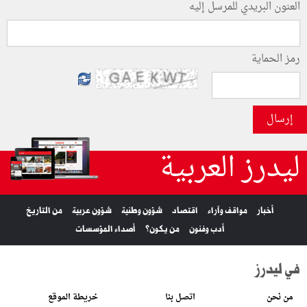
العنون البريدي للمرسل إليه
رمز الحماية
إرسال
ليدرز العربية
أخبار
مواقف وآراء
اقتصاد
شؤون وطنية
شؤون عربية
من التاريخ
أدب وفنون
من يكون؟
أصداء المؤسسات
في ليدرز
من نحن
اتصل بنا
خريطة الموقع