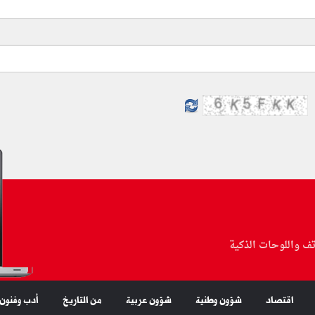
تف واللوحات الذكية
اقتصاد
شؤون وطنية
شؤون عربية
من التاريخ
أدب وفنون