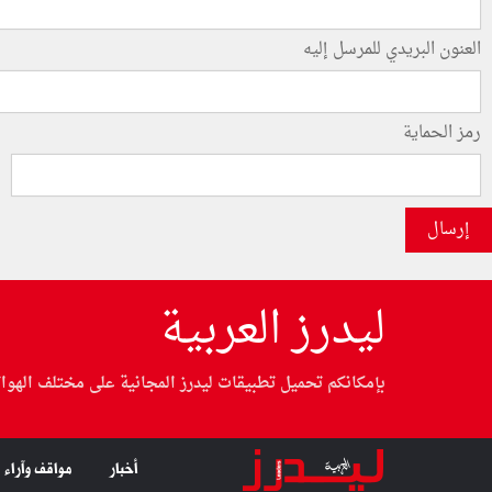
العنون البريدي للمرسل إليه
رمز الحماية
إرسال
ليدرز العربية
بإمكانكم تحميل تطبيقات ليدرز المجانية على مختلف الهوا
أخبار
مواقف وآراء