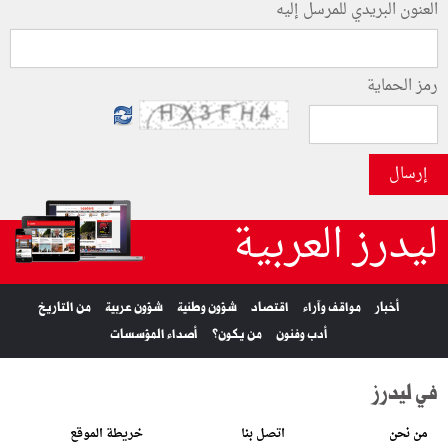
العنون البريدي للمرسل إليه
رمز الحماية
إرسال
ليدرز العربية
أخبار
مواقف وآراء
اقتصاد
شؤون وطنية
شؤون عربية
من التاريخ
أدب وفنون
من يكون؟
أصداء المؤسسات
في ليدرز
من نحن
اتصل بنا
خريطة الموقع