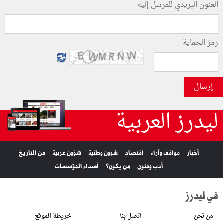
العنون البريدي للمرسل إليه
رمز الحماية
إرسال
ليدرز العربية
أخبار
مواقف وآراء
اقتصاد
شؤون وطنية
شؤون عربية
من التاريخ
أدب وفنون
من يكون؟
أصداء المؤسسات
في ليدرز
من نحن
اتصل بنا
خريطة الموقع