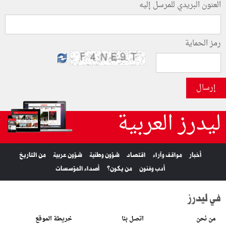
العنون البريدي للمرسل إليه
رمز الحماية
إرسال
ليدرز العربية
أخبار
مواقف وآراء
اقتصاد
شؤون وطنية
شؤون عربية
من التاريخ
أدب وفنون
من يكون؟
أصداء المؤسسات
في ليدرز
من نحن
اتصل بنا
خريطة الموقع