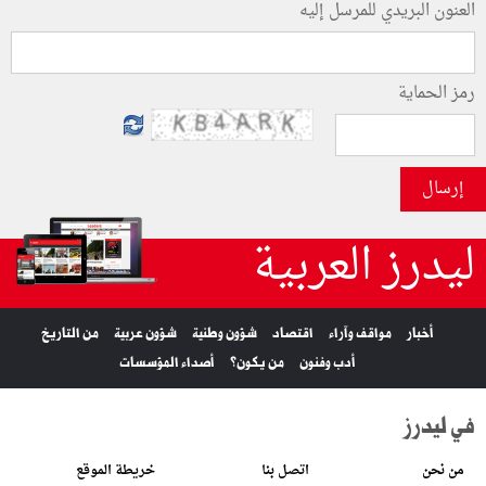
العنون البريدي للمرسل إليه
رمز الحماية
إرسال
ليدرز العربية
أخبار
مواقف وآراء
اقتصاد
شؤون وطنية
شؤون عربية
من التاريخ
أدب وفنون
من يكون؟
أصداء المؤسسات
في ليدرز
من نحن
اتصل بنا
خريطة الموقع