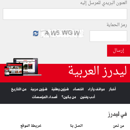
العنون البريدي للمرسل إليه
رمز الحماية
إرسال
ليدرز العربية
أخبار
مواقف وآراء
اقتصاد
شؤون وطنية
شؤون عربية
من التاريخ
أدب وفنون
من يكون؟
أصداء المؤسسات
في ليدرز
من نحن
اتصل بنا
خريطة الموقع