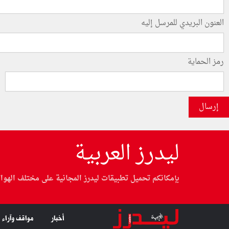
العنون البريدي للمرسل إليه
رمز الحماية
إرسال
ليدرز العربية
بإمكانكم تحميل تطبيقات ليدرز المجانية على مختلف الهوا
أخبار
مواقف وآراء