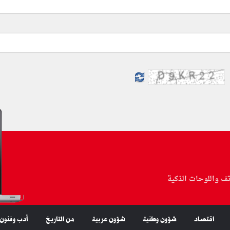
تف واللوحات الذكية
اقتصاد
شؤون وطنية
شؤون عربية
من التاريخ
أدب وفنون