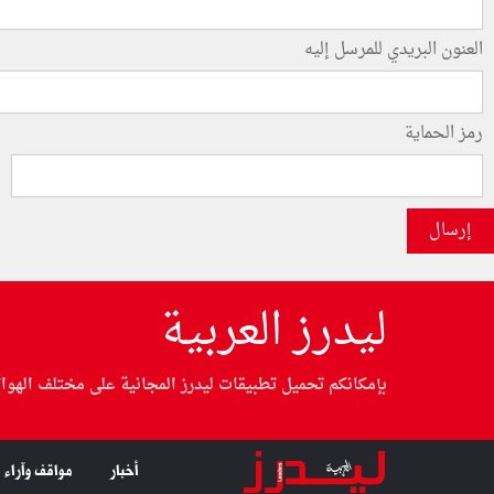
العنون البريدي للمرسل إليه
رمز الحماية
إرسال
ليدرز العربية
بإمكانكم تحميل تطبيقات ليدرز المجانية على مختلف الهوا
أخبار
مواقف وآراء