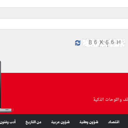
تف واللوحات الذكية
اقتصاد
شؤون وطنية
شؤون عربية
من التاريخ
أدب وفنون