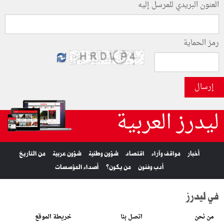
العنون البريدي للمرسل إليه
رمز الحماية
إرسال
ليدرز العربية
أخبار
مواقف وآراء
اقتصاد
شؤون وطنية
شؤون عربية
من التاريخ
أدب وفنون
من يكون؟
أصداء المؤسسات
في ليدرز
من نحن
اتصل بنا
خريطة الموقع